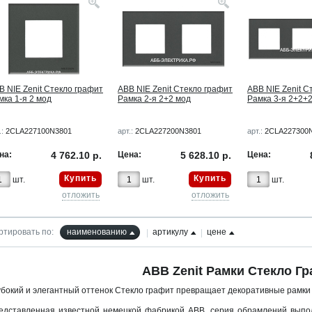
B NIE Zenit Стекло графит
ABB NIE Zenit Стекло графит
ABB NIE Zenit С
мка 1-я 2 мод
Рамка 2-я 2+2 мод
Рамка 3-я 2+2+
.:
2CLA227100N3801
арт.:
2CLA227200N3801
арт.:
2CLA227300
на:
4 762.10 р.
Цена:
5 628.10 р.
Цена:
Купить
Купить
шт.
шт.
шт.
отложить
отложить
ртировать по:
наименованию
артикулу
цене
ABB Zenit Рамки Стекло Г
убокий и элегантный оттенок Стекло графит превращает декоративные рамк
едставленная известной немецкой фабрикой
ABB
, серия обрамлений выпо