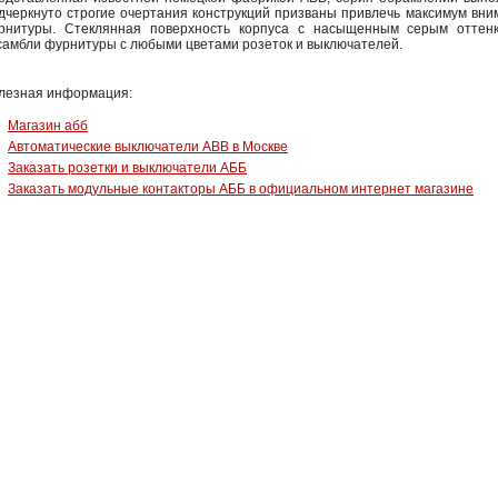
дчеркнуто строгие очертания конструкций призваны привлечь максимум вни
рнитуры. Стеклянная поверхность корпуса с насыщенным серым оттен
самбли фурнитуры с любыми цветами розеток и выключателей.
лезная информация:
Магазин абб
Автоматические выключатели ABB в Москве
Заказать розетки и выключатели АББ
Заказать модульные контакторы АББ в официальном интернет магазине