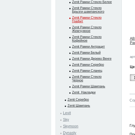
Zenit Рамки Стекло Белое
Zenit Рамки Стекло
Брызги шампанского
Zenit Рамки Стекло
Графит
Zenit Рамки Стекло
Жемчужное
Zenit Рамки Стекло
AB
Кофейное
Ра
Zenit Рамки Антрацит
Zenit Рамки Белый
арт
Zenit Рамки Дерево Венге
Zenit Рамки Серебро
Це
Zenit Рамки Сланец
Zenit Рамки Стекло
Черное
Zenit Рамки Шампань
Zenit_Накладки
Zenit Серебро
Со
Zenit Шампань
Levit
Sky
Гл
Skymoon
Dynasty
Пр