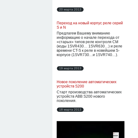
20 марта 2013
Переход на новый корпус реле серий
S и N
Предлагем Вашему вниманию
информацию о начале перехода от
«старых» типов реле контроля СМ
(коды 1SVR430… 1SVR630…) и реле
времени CT-S к реле в новейшем S-
корпусе (1SVR730…и 1SVR740…).
19 марта 2013
Новое поколение автоматических
устройств S200
Старт производства автоматических
устройств ABB S200 нового
поколения.
18 марта 2013