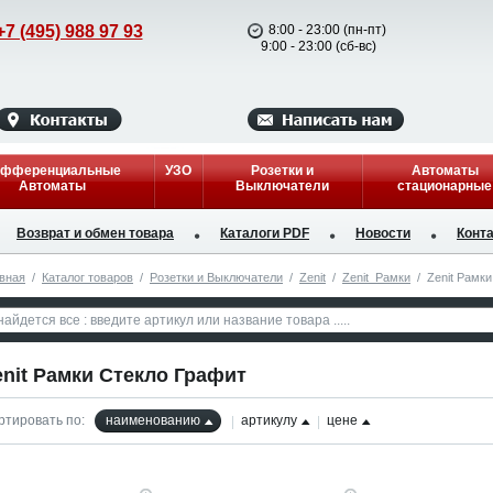
+7 (495) 988 97 93
8:00 - 23:00 (пн-пт)
9:00 - 23:00 (сб-вс)
фференциальные
УЗО
Розетки и
Автоматы
Автоматы
Выключатели
стационарные
Возврат и обмен товара
Каталоги PDF
Новости
Конт
вная
/
Каталог товаров
/
Розетки и Выключатели
/
Zenit
/
Zenit_Рамки
/
Zenit Рамк
enit Рамки Стекло Графит
ртировать по:
наименованию
артикулу
цене