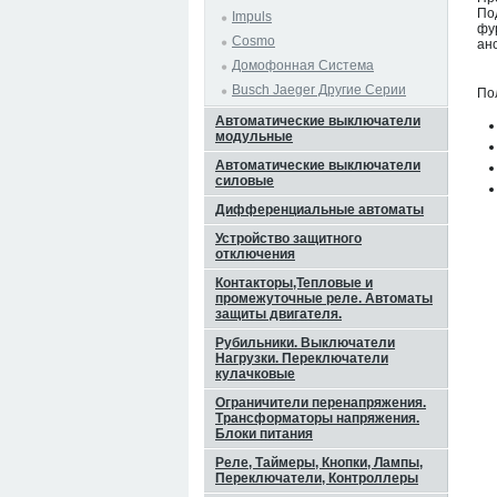
По
Impuls
фу
Cosmo
ан
Домофонная Система
Busch Jaeger Другие Серии
По
Автоматические выключатели
модульные
Автоматические выключатели
силовые
Дифференциальные автоматы
Устройство защитного
отключения
Контакторы,Тепловые и
промежуточные реле. Автоматы
защиты двигателя.
Рубильники. Выключатели
Нагрузки. Переключатели
кулачковые
Ограничители перенапряжения.
Трансформаторы напряжения.
Блоки питания
Реле, Таймеры, Кнопки, Лампы,
Переключатели, Контроллеры