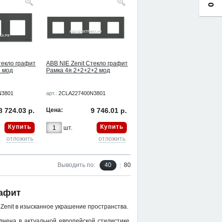
текло графит
ABB NIE Zenit Стекло графит
2 мод
Рамка 4я 2+2+2+2 мод
N3801
арт.:
2CLA227400N3801
8 724.03 р.
Цена:
9 746.01 р.
Купить
Купить
шт.
отложить
отложить
Выводить по:
40
80
рафит
и
Zenit
в изысканное украшение пространства.
лнена в актуальной европейской стилистике.