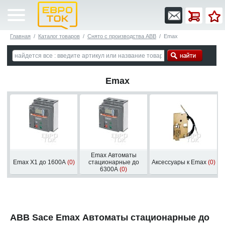
Главная
/
Каталог товаров
/
Снято с производства ABB
/
Emax
Emax
Emax Автоматы
Emax X1 до 1600А
(0)
стационарные до
Аксессуары к Emax
(0)
6300А
(0)
ABB Sace Еmax Автоматы стационарные до