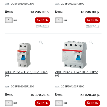
арт.:
2CSF202101R1800
арт.:
2CSF202101R2800
Цена:
13 235.90 р.
Цена:
13 235.90 р.
Купить
Купить
шт.
шт.
отложить
отложить
ABB F202A УЗО 2Р_100А 30mA
ABB F204A УЗО 4Р 100A 300mA
(A)
(A)
арт.:
2CSF202101R1900
арт.:
2CSF204101R3900
Цена:
16 170.26 р.
Цена:
52 828.30 р.
Купить
Купить
шт.
шт.