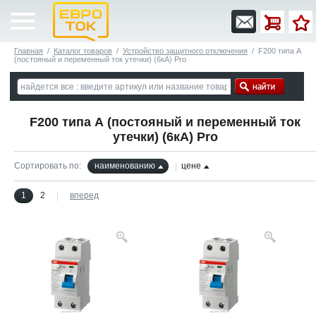
Главная
/
Каталог товаров
/
Устройство защитного отключения
/
F200 типа А
(постояный и переменный ток утечки) (6кА) Pro
F200 типа А (постояный и переменный ток
утечки) (6кА) Pro
Сортировать по:
наименованию
цене
1
2
вперед