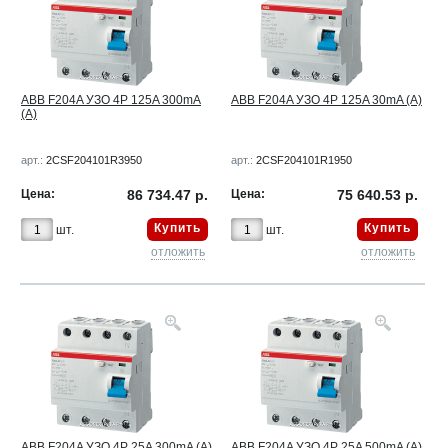
ABB F204A УЗО 4Р 125A 300mA
ABB F204A УЗО 4Р 125A 30mA (A)
(A)
арт.:
2CSF204101R3950
арт.:
2CSF204101R1950
Цена:
86 734.47 р.
Цена:
75 640.53 р.
Купить
Купить
шт.
шт.
отложить
отложить
ABB F204A УЗО 4Р 25A 300mA (A)
ABB F204A УЗО 4Р 25A 500mA (A)