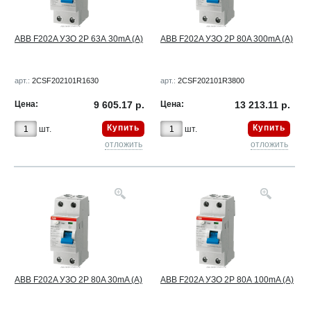
ABB F202A УЗО 2Р 63А 30mA (А)
ABB F202A УЗО 2Р 80A 300mA (A)
арт.:
2CSF202101R1630
арт.:
2CSF202101R3800
Цена:
9 605.17 р.
Цена:
13 213.11 р.
Купить
Купить
шт.
шт.
отложить
отложить
ABB F202A УЗО 2Р 80A 30mA (A)
ABB F202A УЗО 2Р 80А 100mA (A)