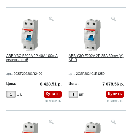
ABB УЗО F202A 2P 40A 100mA
ABB УЗО F202A 2Р 25А 30mA (A)
селективный
AP-R
арт.:
2CSF202201R2400
арт.:
2CSF202401R1250
Цена:
8 428.51 р.
Цена:
7 078.56 р.
Купить
Купить
шт.
шт.
отложить
отложить