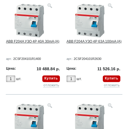
ABB F204A УЗО 4Р 40А 30mA (A)
ABB F204A УЗО 4Р 63A 100mA (A)
арт.:
2CSF204101R1400
арт.:
2CSF204101R2630
Цена:
10 488.84 р.
Цена:
11 526.16 р.
Купить
Купить
шт.
шт.
отложить
отложить