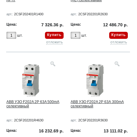
AP-R
(AC) селективный
арт.:
2CSF202401R1400
арт.:
2CSF202201R2630
Цена:
7 326.36 р.
Цена:
12 486.70 р.
Купить
Купить
шт.
шт.
отложить
отложить
ABB УЗО F202A 2Р 63A 500mA
ABB УЗО F202A 2Р 63А 300mA
селективный
селективный
арт.:
2CSF202201R4630
арт.:
2CSF202201R3630
Цена:
16 232.69 р.
Цена:
13 111.02 р.