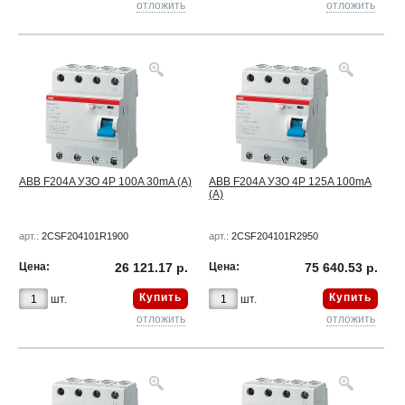
отложить
отложить
ABB F204A УЗО 4Р 100A 30mA (A)
ABB F204A УЗО 4Р 125A 100mA
(A)
арт.:
2CSF204101R1900
арт.:
2CSF204101R2950
Цена:
26 121.17 р.
Цена:
75 640.53 р.
Купить
Купить
шт.
шт.
отложить
отложить