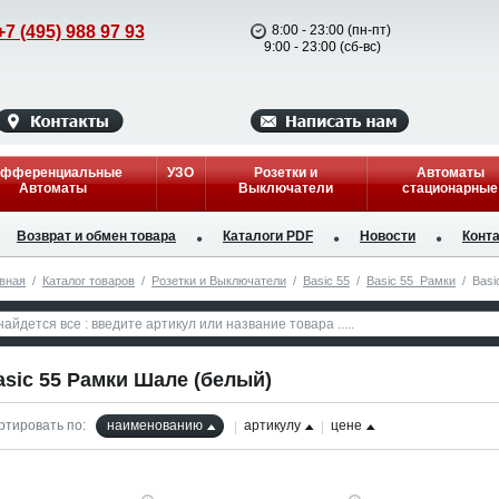
+7 (495) 988 97 93
8:00 - 23:00 (пн-пт)
9:00 - 23:00 (сб-вс)
фференциальные
УЗО
Розетки и
Автоматы
Автоматы
Выключатели
стационарные
Возврат и обмен товара
Каталоги PDF
Новости
Конт
вная
/
Каталог товаров
/
Розетки и Выключатели
/
Basic 55
/
Basic 55_Рамки
/
Basi
asic 55 Рамки Шале (белый)
ртировать по:
наименованию
артикулу
цене