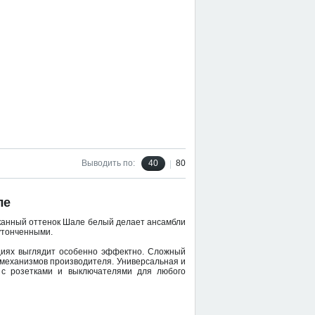
Выводить по:
40
80
ле
сканный оттенок Шале белый делает ансамбли
 утонченными.
кциях выглядит особенно эффектно. Сложный
 механизмов производителя. Универсальная и
е с розетками и выключателями для любого