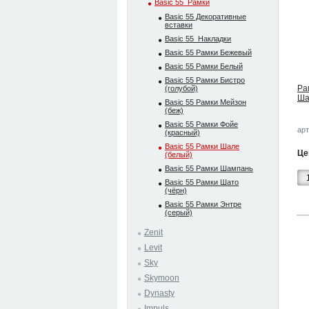
Basic 55_Рамки
Basic 55 Декоративные
вставки
Basic 55_Накладки
Basic 55 Рамки Бежевый
Basic 55 Рамки Белый
Basic 55 Рамки Бистро
Ра
(голубой)
Ша
Basic 55 Рамки Мейзон
(беж)
Basic 55 Рамки Фойе
арт
(красный)
Basic 55 Рамки Шале
Це
(белый)
Basic 55 Рамки Шампань
Basic 55 Рамки Шато
(чёрн)
Basic 55 Рамки Энтре
(серый)
Zenit
Levit
Sky
Skymoon
Dynasty
Impuls