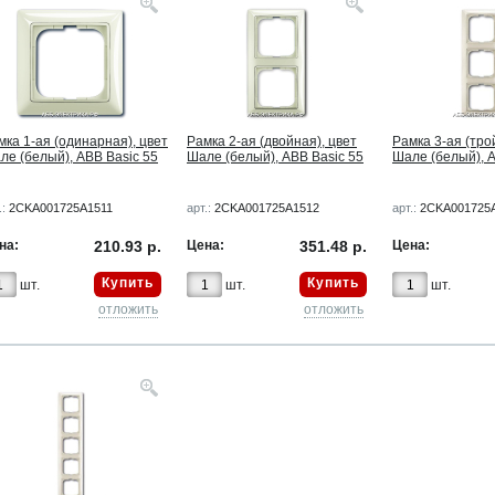
мка 1-ая (одинарная), цвет
Рамка 2-ая (двойная), цвет
Рамка 3-ая (тро
ле (белый), ABB Basic 55
Шале (белый), ABB Basic 55
Шале (белый), A
.:
2CKA001725A1511
арт.:
2CKA001725A1512
арт.:
2CKA001725
на:
210.93 р.
Цена:
351.48 р.
Цена:
Купить
Купить
шт.
шт.
шт.
отложить
отложить