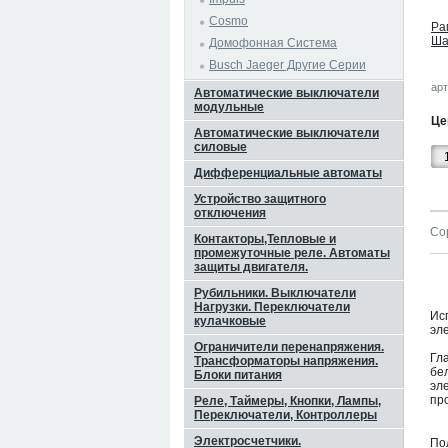
Cosmo
Ра
Ша
Домофонная Система
Busch Jaeger Другие Серии
арт
Автоматические выключатели
модульные
Це
Автоматические выключатели
силовые
Дифференциальные автоматы
Устройство защитного
отключения
Со
Контакторы,Тепловые и
промежуточные реле. Автоматы
защиты двигателя.
Рубильники. Выключатели
Нагрузки. Переключатели
Ис
кулачковые
эл
Ограничители перенапряжения.
Гл
Трансформаторы напряжения.
бе
Блоки питания
эл
пр
Реле, Таймеры, Кнопки, Лампы,
Переключатели, Контроллеры
Электросчетчики.
По