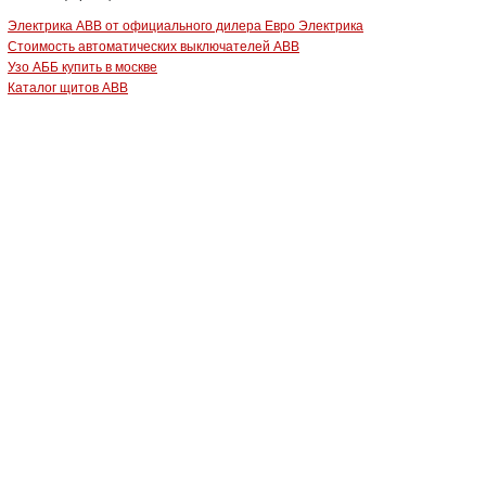
Электрика ABB от официального дилера Евро Электрика
Стоимость автоматических выключателей ABB
Узо АББ купить в москве
Каталог щитов ABB