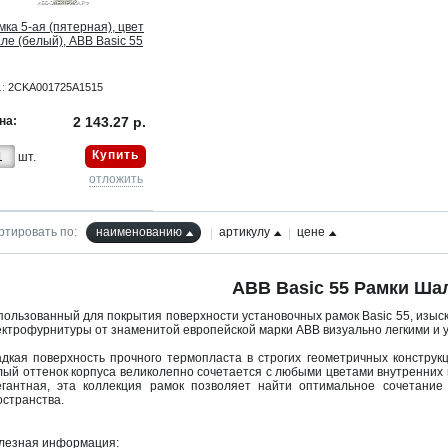
мка 5-ая (пятерная), цвет
ле (белый), ABB Basic 55
.:
2CKA001725A1515
на:
2 143.27 р.
Купить
шт.
отложить
ртировать по:
наименованию
артикулу
цене
ABB Basic 55 Рамки Ша
пользованный для покрытия поверхности установочных рамок Basic 55, изы
ектрофурнитуры от знаменитой европейской марки ABB визуально легкими и
адкая поверхность прочного термопласта в строгих геометричных констру
лый оттенок корпуса великолепно сочетается с любыми цветами внутренних
егантная, эта коллекция рамок позволяет найти оптимальное сочетани
остранства.
лезная информация: