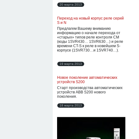
20 марта 2013
Переход на новый корпус реле серий
S и N
Предлагем Вашему вниманию
информацию о начале перехода от
«старых» типов реле контроля СМ
(коды 1SVR430… 1SVR630…) и реле
времени CT-S к реле в новейшем S-
корпусе (1SVR730…и 1SVR740…).
19 марта 2013
Новое поколение автоматических
устройств S200
Старт производства автоматических
устройств ABB S200 нового
поколения.
18 марта 2013