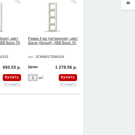
йная), цвет
Рамка 4-ая (четверная), цвет
BB Basic 55
Шале (белый), ABB Basic 55
A1513
арт.:
2CKA001725A1514
693.53 р.
Цена:
1 278.56 р.
Купить
Купить
шт.
отложить
отложить