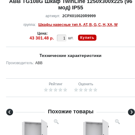
ABB TG108G Шкаф TwinLine 1250x300x225 (96
мод) IP55
артикул:
2CPX010020R9999
группа:
Шкафы навесные тип A, AT, B, G, C, H, XA, W
Цена:
43 301.48 р.
Купить
шт.
Технические характеристики
Производитель:
ABB
Рейтинг
Оценить
Похожие товары