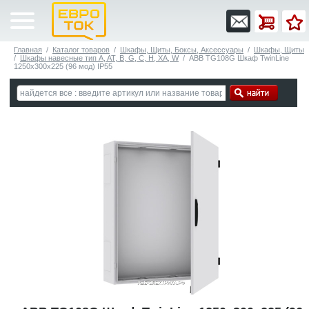
Главная
/
Каталог товаров
/
Шкафы, Щиты, Боксы, Аксессуары
/
Шкафы, Щиты
/
Шкафы навесные тип A, AT, B, G, C, H, XA, W
/
ABB TG108G Шкаф TwinLine
1250x300x225 (96 мод) IP55