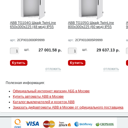
ABB TG104G Шкаф TwinLine
ABB TG105G Шкаф TwinLine
A
650x300x225 (48 мод) IP55
800x300x225 (60 мод) IP55
9
арт.:
2CPX010000R9999
арт.:
2CPX010005R9999
а
р.
шт.
27 001.58 р.
шт.
29 637.13 р.
Купить
Купить
ть
отложить
отложить
Полезная информация:
Официальный интернет магазин АББ в Москве
Купить автоматы ABB в Москве
Каталог выключателей и розеток ABB
Заказать дифавтоматы ABB в Москве от официального поставщика