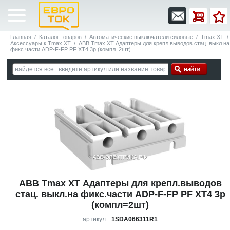
Главная
/
Каталог товаров
/
Автоматические выключатели силовые
/
Tmax XT
/
Аксессуары к Tmax XT
/
ABB Tmax XT Адаптеры для крепл.выводов стац. выкл.на
фикс.части ADP-F-FP PF XT4 3p (компл=2шт)
ABB Tmax XT Адаптеры для крепл.выводов
стац. выкл.на фикс.части ADP-F-FP PF XT4 3p
(компл=2шт)
артикул:
1SDA066311R1