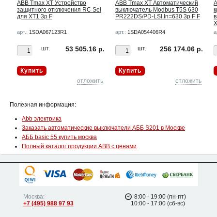
ABB Tmax XT Устройство
ABB Tmax XT Автоматический
A
х
защитного отключения RC Sel
выключатель Modbus T5S 630
к
для XT1 3p F
PR222DS/PD-LSI In=630 3p F F
в
X
арт.:
1SDA067123R1
арт.:
1SDA054406R4
а
р.
шт.
53 505.16 р.
шт.
256 174.06 р.
Купить
Купить
ть
отложить
отложить
Полезная информация:
Abb электрика
Заказать автоматические выключатели АББ S201 в Москве
АББ basic 55 купить москва
Полный каталог продукции ABB с ценами
Москва:
8:00 - 19:00 (пн-пт)
+7 (495) 988 97 93
10:00 - 17:00 (сб-вс)